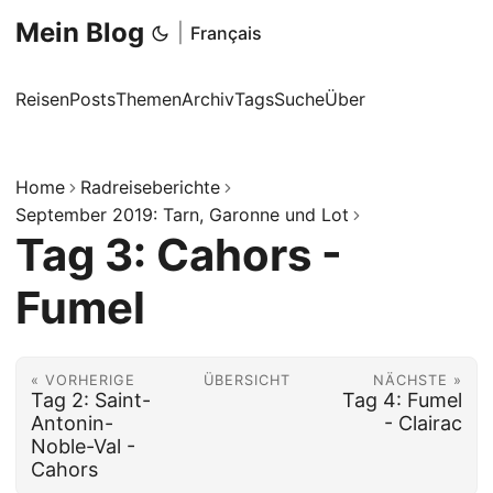
Mein Blog
|
Français
Reisen
Posts
Themen
Archiv
Tags
Suche
Über
Home
Radreiseberichte
September 2019: Tarn, Garonne und Lot
Tag 3: Cahors -
Fumel
« VORHERIGE
ÜBERSICHT
NÄCHSTE »
Tag 2: Saint-
Tag 4: Fumel
Antonin-
- Clairac
Noble-Val -
Cahors