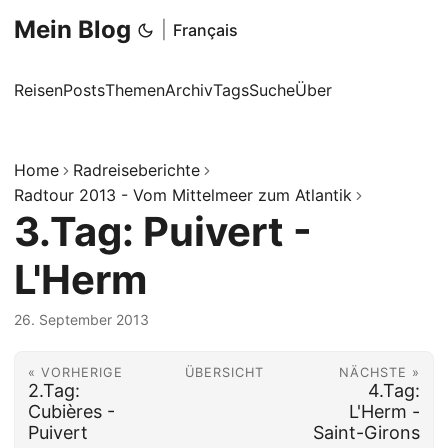
Mein Blog
|
Français
Reisen
Posts
Themen
Archiv
Tags
Suche
Über
Home
Radreiseberichte
Radtour 2013 - Vom Mittelmeer zum Atlantik
3.Tag: Puivert -
L'Herm
26. September 2013
« VORHERIGE
ÜBERSICHT
NÄCHSTE »
2.Tag:
4.Tag:
Cubières -
L'Herm -
Puivert
Saint-Girons