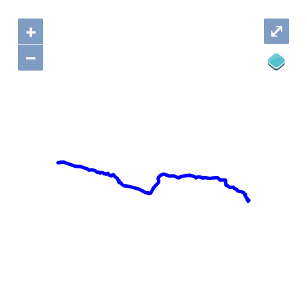
+
⤢
–