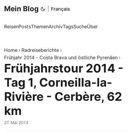
Mein Blog
|
Français
Reisen
Posts
Themen
Archiv
Tags
Suche
Über
Home
Radreiseberichte
Frühjahr 2014 - Costa Brava und östliche Pyrenäen
Frühjahrstour 2014 -
Tag 1, Corneilla-la-
Rivière - Cerbère, 62
km
27. Mai 2014