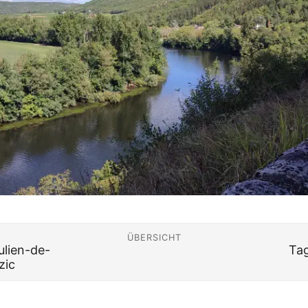
ÜBERSICHT
ulien-de-
Tag
zic