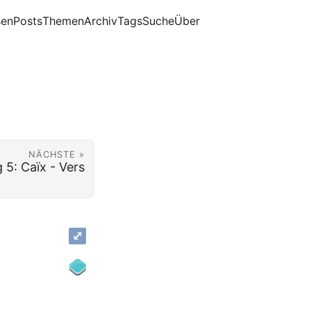
sen
Posts
Themen
Archiv
Tags
Suche
Über
NÄCHSTE »
 5: Caïx - Vers
⤢