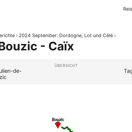
Rei
erichte
2024 September: Dordogne, Lot und Célé
Bouzic - Caïx
ÜBERSICHT
ulien-de-
Tag
zic