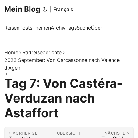
Mein Blog
|
Français
Reisen
Posts
Themen
Archiv
Tags
Suche
Über
Home
Radreiseberichte
2023 September: Von Carcassonne nach Valence
d'Agen
Tag 7: Von Castéra-
Verduzan nach
Astaffort
« VORHERIGE
ÜBERSICHT
NÄCHSTE »