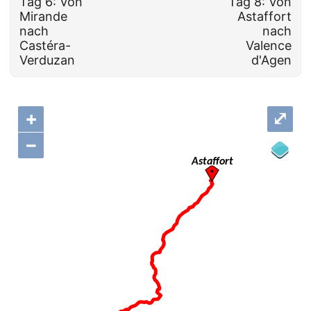
Tag 6: Von
Tag 8: Von
Mirande
Astaffort
nach
nach
Castéra-
Valence
Verduzan
d'Agen
+
⤢
–