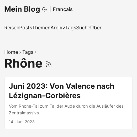
Mein Blog
|
Français
Reisen
Posts
Themen
Archiv
Tags
Suche
Über
Home
Tags
Rhône
Juni 2023: Von Valence nach
Lézignan-Corbières
Vom Rhone-Tal zum Tal der Aude durch die Ausläufer des
Zentralmassivs.
14. Juni 2023