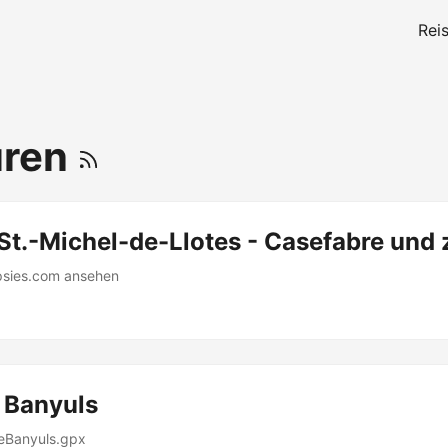
Rei
uren
St.-Michel-de-Llotes - Casefabre und
gpsies.com ansehen
 Banyuls
eBanyuls.gpx