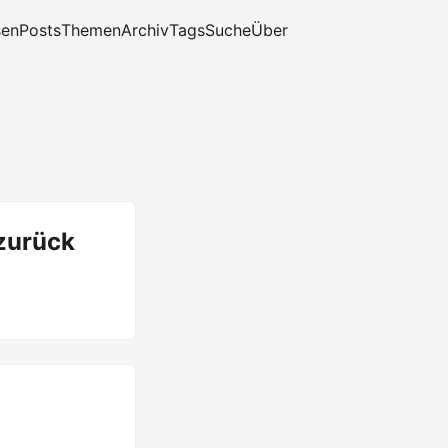
sen
Posts
Themen
Archiv
Tags
Suche
Über
 zurück