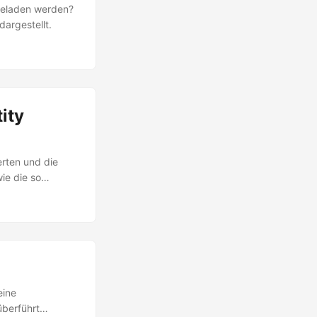
 geladen werden?
dargestellt.
ity
erten und die
ie die so
, die beim
en.
eine
überführt