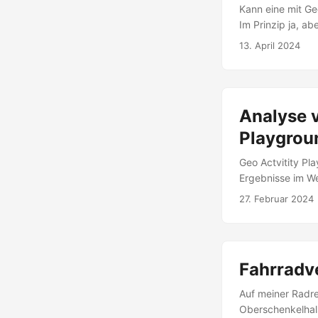
Kann eine mit Ge
Im Prinzip ja, ab
13. April 2024
Analyse v
Playgrou
Geo Actvitity Pl
Ergebnisse im We
genannten Explor
27. Februar 2024
Radfahren, Wand
Fahrradve
Auf meiner Radre
Oberschenkelhal