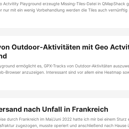
o Actvitity Playground erzeugte Missing-Tiles-Datei in QMapShack
er nur mit ein wenig Vorbehandlung werden die Tiles auch vernünftig 
on Outdoor-Aktivitäten mit Geo Actvit
nd
ayground ermöglicht es, GPX-Tracks von Outdoor-Aktivitäten auszuw
b-Browser anzuzeigen. Interessant sind vor allem eine Heatmap sow
er Tiles, Quadrate in der Größe von Kartenkacheln der Zoomstufe 14
ern oder anderen Outdoor-Aktivitäten betreten oder befahren wurd
rsand nach Unfall in Frankreich
ise durch Frankreich im Mai/Juni 2022 hatte ich mir bei einem Sturz 
sfraktur zugezogen, musste operiert und anschließend nach Hause 