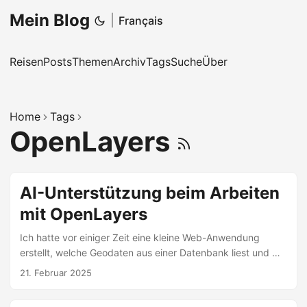
Mein Blog
|
Français
Reisen
Posts
Themen
Archiv
Tags
Suche
Über
Home
Tags
OpenLayers
AI-Unterstützung beim Arbeiten
mit OpenLayers
Ich hatte vor einiger Zeit eine kleine Web-Anwendung
erstellt, welche Geodaten aus einer Datenbank liest und mit
Hilfe der Javascript-Bibliothek OpenLayers auf einer Karte
21. Februar 2025
darstellt. Bei den Daten handelt es sich um mit OwnTracks
aufgezeichnete Folgen von Koordinaten. Ich wollte jetzt die