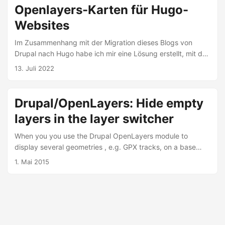
Möglichkeit hinzufügen, die Tracks als GPX-Datei
Openlayers-Karten für Hugo-
herunterzuladen. Da ich keine Ahnung hatte, wie man so
Websites
etwas in Openlayers und Javascript macht, und auch über
eine Internetsuche nichts dazu gefunden habe, habe ich
Im Zusammenhang mit der Migration dieses Blogs von
neugierhalber die Künstliche Intelligenz befargt, in diesem
Drupal nach Hugo habe ich mir eine Lösung erstellt, mit der
Fall Grok 3. Die Frage war: ...
Tracks und Wegpunkte auf einer interaktive Karte in eine
13. Juli 2022
Hugo-Seite eingefügt werden können.
Drupal/OpenLayers: Hide empty
layers in the layer switcher
When you you use the Drupal OpenLayers module to
display several geometries , e.g. GPX tracks, on a base
map one way to do it is to create a separate layer for each
1. Mai 2015
geometry to display. If you want the overlay layers to
appear in the layer switcher but the actual number of
overlay layers varies depending on the node data, all
layers, including the empty ones, appear in the layer
switcher. ...