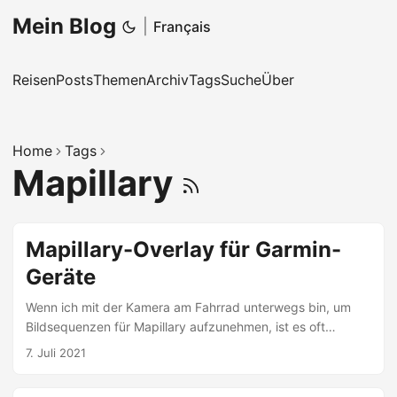
Mein Blog
|
Français
Reisen
Posts
Themen
Archiv
Tags
Suche
Über
Home
Tags
Mapillary
Mapillary-Overlay für Garmin-
Geräte
Wenn ich mit der Kamera am Fahrrad unterwegs bin, um
Bildsequenzen für Mapillary aufzunehmen, ist es oft
hilfreich zu wissen, für welche Straßenabschnitte schon
7. Juli 2021
aktuelle Bilder auf Mapillary vorhanden sind. Ich kann dann
die Fahrtstrecke so anpassen, dass ich bevorzugt Straßen