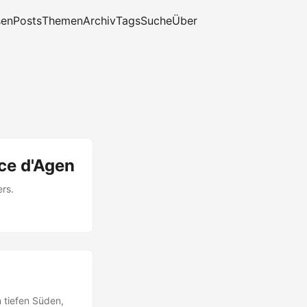
sen
Posts
Themen
Archiv
Tags
Suche
Über
ce d'Agen
rs.
 tiefen Süden,