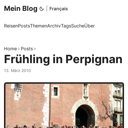
Mein Blog
|
Français
Reisen
Posts
Themen
Archiv
Tags
Suche
Über
Home
Posts
Frühling in Perpignan
13. März 2010