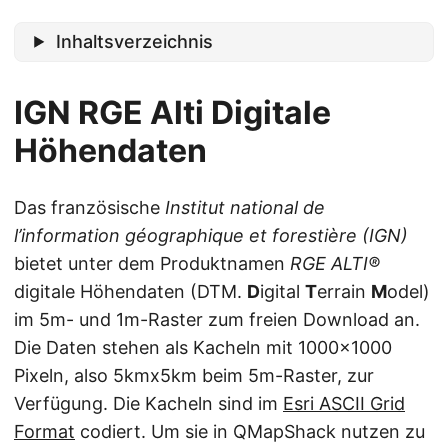
Inhaltsverzeichnis
IGN RGE Alti Digitale
Höhendaten
Das französische
Institut national de
l’information géographique et forestière (IGN)
bietet unter dem Produktnamen
RGE ALTI®
digitale Höhendaten (DTM.
D
igital
T
errain
M
odel)
im 5m- und 1m-Raster zum freien Download an.
Die Daten stehen als Kacheln mit 1000x1000
Pixeln, also 5kmx5km beim 5m-Raster, zur
Verfügung. Die Kacheln sind im
Esri ASCII Grid
Format
codiert. Um sie in QMapShack nutzen zu