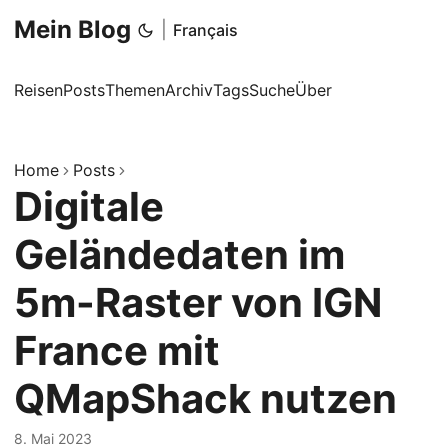
Mein Blog
|
Français
Reisen
Posts
Themen
Archiv
Tags
Suche
Über
Home
Posts
Digitale
Geländedaten im
5m-Raster von IGN
France mit
QMapShack nutzen
8. Mai 2023