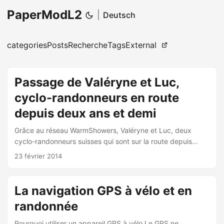
PaperModL2
|
Deutsch
categories
Posts
Recherche
Tags
External
Passage de Valéryne et Luc,
cyclo-randonneurs en route
depuis deux ans et demi
Grâce au réseau WarmShowers, Valéryne et Luc, deux
cyclo-randonneurs suisses qui sont sur la route depuis
deux ans et demi, ont passé une nuit chez moi. Nous avons
23 février 2014
passé une soirée agréable et j'ai appris plein de choses sur
les pays qu'ils ont traversés. Pour plus d'informations sur
leur voyage, visitez leur blog.
La navigation GPS à vélo et en
randonnée
Pourquoi utiliser un appareil GPS à vélo Le GPS ne