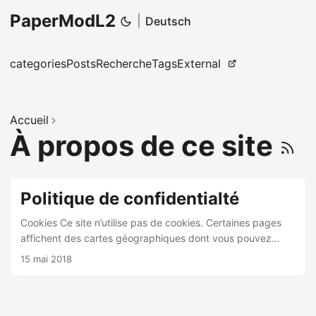
PaperModL2
|
Deutsch
categories
Posts
Recherche
Tags
External
Accueil
À propos de ce site
Politique de confidentialté
Cookies Ce site n’utilise pas de cookies. Certaines pages
affichent des cartes géographiques dont vous pouvez
paramétriser l’affichage. Ces paramètres sont stockes sur
15 mai 2018
votre ordinateur pendant la durée de la session de
navigateur (local storage). Contenu embarqué depuis
d’autres sites Les articles de ce site peuvent inclure des
contenus intégrés (par exemple des vidéos, images,