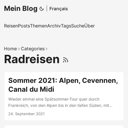
Mein Blog
|
Français
Reisen
Posts
Themen
Archiv
Tags
Suche
Über
Home
Categories
Radreisen
Sommer 2021: Alpen, Cevennen,
Canal du Midi
Wieder einmal eine Spätsommer-Tour quer durch
Frankreich, von den Alpen bis in den tiefen Süden, mit
flachen und hügeligen Etappen, über altbekanntes und
24. September 2021
neues Terrain, drei Wochen, 1100km, …