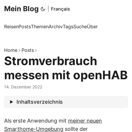
Mein Blog
|
Français
Reisen
Posts
Themen
Archiv
Tags
Suche
Über
Home
Posts
Stromverbrauch
messen mit openHAB
14. Dezember 2022
Inhaltsverzeichnis
Als erste Anwendung mit
meiner neuen
Smarthome-Umgebung
sollte der