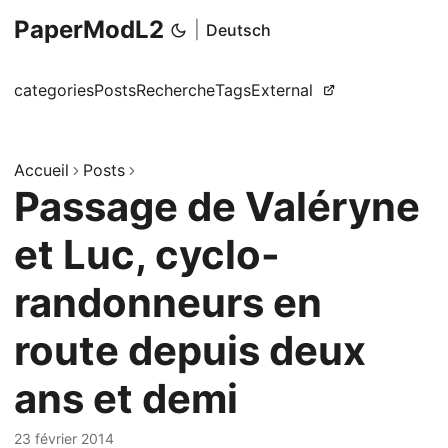
PaperModL2
|
Deutsch
categories
Posts
Recherche
Tags
External
Accueil
Posts
Passage de Valéryne
et Luc, cyclo-
randonneurs en
route depuis deux
ans et demi
23 février 2014